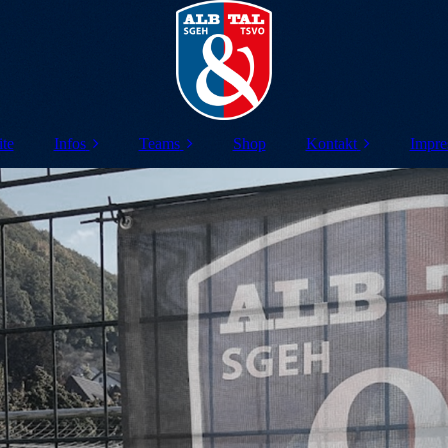
ite
Infos
Teams
Shop
Kontakt
Impre
Die Idee
A-Jugend
Spielstätten
D
Vereine
C-Jugend
Orga Team
D-Jugend
E-Jugend
F-Jugend Alb
F-Jugend Tal
G-Jugend Alb
G-Jugend Tal