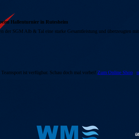
beim Hallenturnier in Rutesheim
en der SGM Alb & Tal eine starke Gesamtleistung und überzeugten mit 
i Teamsport ist verfügbar. Schau doch mal vorbei!
Zum Online Shop
m