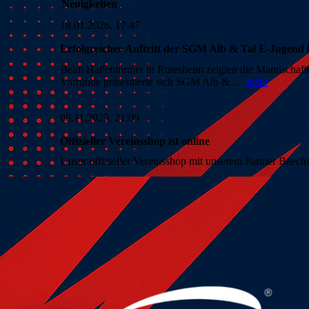
Neuigkeiten
18.01.2026, 17:47
Erfolgreicher Auftritt der SGM Alb & Tal E-Jugend 
Beim Hallenturnier in Rutesheim zeigten die Mannschaft
Vorrunde präsentierte sich SGM Alb &...
mehr
08.11.2025, 21:09
Offizieller Vereinsshop ist online
Unser offizieller Vereinsshop mit unserem Partner Baech