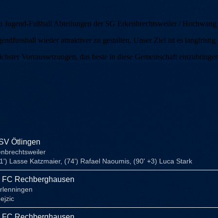
n Jugend-Fußball Abteilungen der SG Erkenbrechtsweiler / Hochwan
dfussball wieder attraktiver zu gestalten. Unser Ziel ist es langfristi
ichster Vorraussetzungen, das beste in diese Gemeinschaft einzubringe