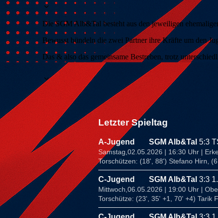
Die SGM Alb&Tal besteht aus den jeweiligen ehemalige
Bewusst bündeln die zwei Partner ihre Kräfte um den Jugen
Das & also das gemeinsame Bestreben, trotz unterschiedl