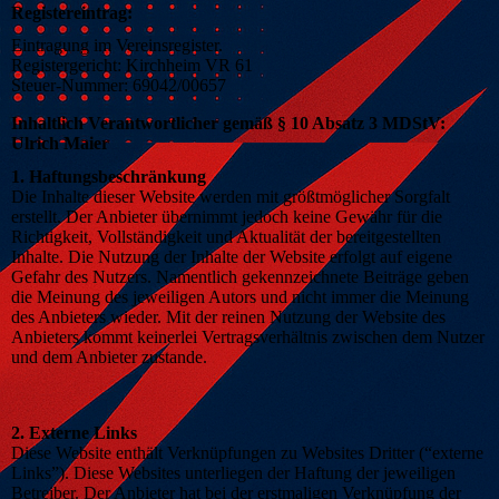
Registereintrag:
Eintragung im Vereinsregister.
Registergericht: Kirchheim VR 61
Steuer-Nummer: 69042/00657
Inhaltlich Verantwortlicher gemäß § 10 Absatz 3 MDStV:
Ulrich Maier
1. Haftungsbeschränkung
Die Inhalte dieser Website werden mit größtmöglicher Sorgfalt
erstellt. Der Anbieter übernimmt jedoch keine Gewähr für die
Richtigkeit, Vollständigkeit und Aktualität der bereitgestellten
Inhalte. Die Nutzung der Inhalte der Website erfolgt auf eigene
Gefahr des Nutzers. Namentlich gekennzeichnete Beiträge geben
die Meinung des jeweiligen Autors und nicht immer die Meinung
des Anbieters wieder. Mit der reinen Nutzung der Website des
Anbieters kommt keinerlei Vertragsverhältnis zwischen dem Nutzer
und dem Anbieter zustande.
2. Externe Links
Diese Website enthält Verknüpfungen zu Websites Dritter (“externe
Links”). Diese Websites unterliegen der Haftung der jeweiligen
Betreiber. Der Anbieter hat bei der erstmaligen Verknüpfung der