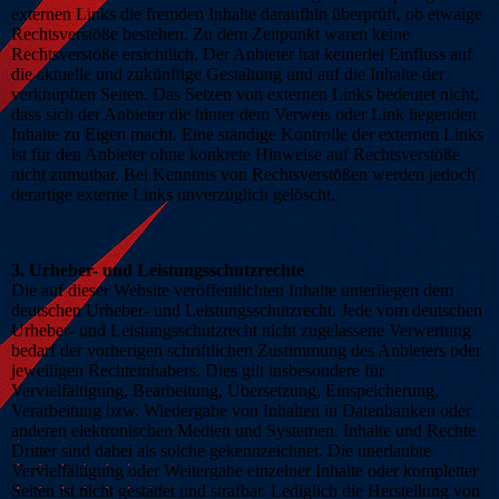
externen Links die fremden Inhalte daraufhin überprüft, ob etwaige
Rechtsverstöße bestehen. Zu dem Zeitpunkt waren keine
Rechtsverstöße ersichtlich. Der Anbieter hat keinerlei Einfluss auf
die aktuelle und zukünftige Gestaltung und auf die Inhalte der
verknüpften Seiten. Das Setzen von externen Links bedeutet nicht,
dass sich der Anbieter die hinter dem Verweis oder Link liegenden
Inhalte zu Eigen macht. Eine ständige Kontrolle der externen Links
ist für den Anbieter ohne konkrete Hinweise auf Rechtsverstöße
nicht zumutbar. Bei Kenntnis von Rechtsverstößen werden jedoch
derartige externe Links unverzüglich gelöscht.
3. Urheber- und Leistungsschutzrechte
Die auf dieser Website veröffentlichten Inhalte unterliegen dem
deutschen Urheber- und Leistungsschutzrecht. Jede vom deutschen
Urheber- und Leistungsschutzrecht nicht zugelassene Verwertung
bedarf der vorherigen schriftlichen Zustimmung des Anbieters oder
jeweiligen Rechteinhabers. Dies gilt insbesondere für
Vervielfältigung, Bearbeitung, Übersetzung, Einspeicherung,
Verarbeitung bzw. Wiedergabe von Inhalten in Datenbanken oder
anderen elektronischen Medien und Systemen. Inhalte und Rechte
Dritter sind dabei als solche gekennzeichnet. Die unerlaubte
Vervielfältigung oder Weitergabe einzelner Inhalte oder kompletter
Seiten ist nicht gestattet und strafbar. Lediglich die Herstellung von