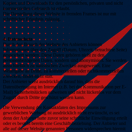
Kopien und Downloads für den persönlichen, privaten und nicht
kommerziellen Gebrauch ist erlaubt.
Die Darstellung dieser Website in fremden Frames ist nur mit
schriftlicher Erlaubnis zulässig.
4. Datenschutz
Durch den Besuch der Website des Anbieters können
Informationen über den Zugriff (Datum, Uhrzeit, betrachtete Seite)
gespeichert werden. Diese Daten gehören nicht zu den
personenbezogenen Daten, sondern sind anonymisiert. Sie werden
ausschließlich zu statistischen Zwecken ausgewertet. Eine
Weitergabe an Dritte, zu kommerziellen oder nichtkommerziellen
Zwecken, findet nicht statt.
Der Anbieter weist ausdrücklich darauf hin, dass die
Datenübertragung im Internet (z.B. bei der Kommunikation per E-
Mail) Sicherheitslücken aufweisen und nicht lückenlos vor dem
Zugriff durch Dritte geschützt werden kann.
Die Verwendung der Kontaktdaten des Impressums zur
gewerblichen Werbung ist ausdrücklich nicht erwünscht, es sei
denn der Anbieter hatte zuvor seine schriftliche Einwilligung erteilt
oder es besteht bereits eine Geschäftsbeziehung. Der Anbieter und
alle auf dieser Website genannten Personen widersprechen hiermit